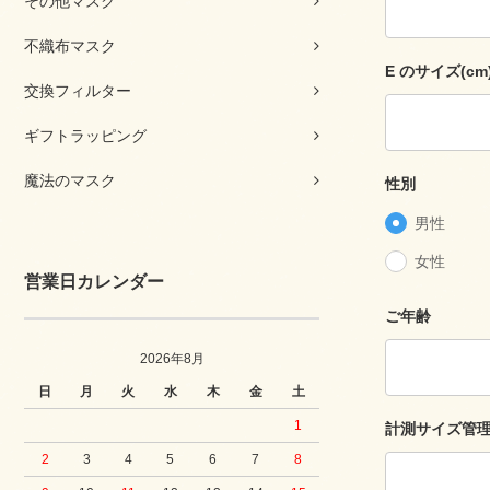
その他マスク
不織布マスク
E のサイズ(cm
交換フィルター
ギフトラッピング
魔法のマスク
性別
男性
女性
営業日カレンダー
ご年齢
2026年8月
日
月
火
水
木
金
土
1
計測サイズ管
2
3
4
5
6
7
8