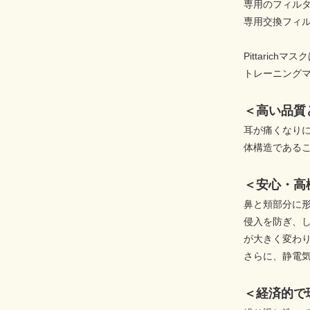
専用のフィル
専用交換フィ
Pittari
トレーニング
＜高い品質
耳が痛くなり
体構造である
＜安心・高
鼻と頬部分に
侵入を防ぎ、
が大きく変わ
さらに、静電
＜経済的で