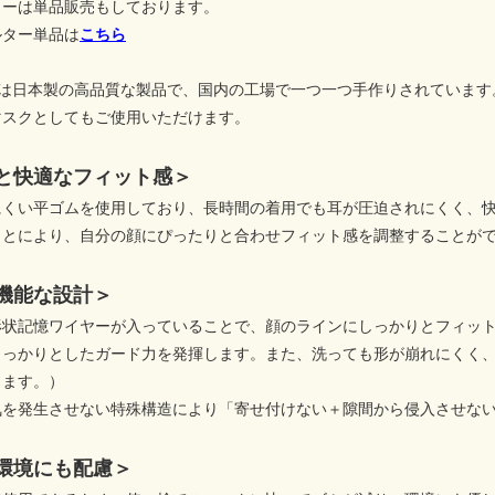
ターは単品販売もしております。
ルター単品は
こちら
chマスクは日本製の高品質な製品で、国内の工場で一つ一つ手作りされて
マスクとしてもご使用いただけます。
と快適なフィット感＞
にくい平ゴムを使用しており、長時間の着用でも耳が圧迫されにくく、
ことにより、自分の顔にぴったりと合わせフィット感を調整することが
機能な設計＞
形状記憶ワイヤーが入っていることで、顔のラインにしっかりとフィッ
しっかりとしたガード力を発揮します。また、洗っても形が崩れにくく
ります。）
気を発生させない特殊構造により「寄せ付けない＋隙間から侵入させな
環境にも配慮＞